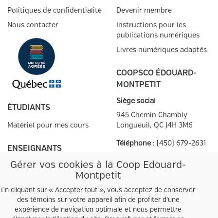
Politiques de confidentialité
Devenir membre
Nous contacter
Instructions pour les
publications numériques
Livres numériques adaptés
COOPSCO ÉDOUARD-
MONTPETIT
Siège social
ÉTUDIANTS
945 Chemin Chambly
Matériel pour mes cours
Longueuil, QC
J4H 3M6
Téléphone
:
(450) 679-2631
ENSEIGNANTS
Heures d'ouverture
Gérer vos cookies à la Coop Edouard-
Guide pour création de
Autres points de
vente
Montpetit
prescriptions
En cliquant sur « Accepter tout », vous acceptez de conserver
Prescriptions Cégep / ÉNA
des témoins sur votre appareil afin de profiter d’une
expérience de navigation optimale et nous permettre
LISTES SCOLAIRES
Facebook
Twitter